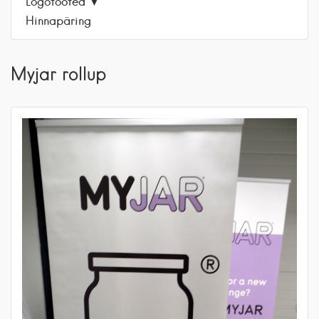
Logotooted
Hinnapäring
Myjar rollup